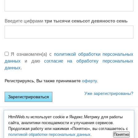
Введите цифрами
три тысячи семьсот девяносто семь
Я ознакомлен(а) с
политикой обработки персональных
данных
и даю
согласие на обработку персональных
данных
.
Регистрируясь, Вы также принимаете
оферту
.
Уже зарегистрированы?
HtmlWeb.ru использует cookie и Яндекс.Метрику для работы
© Copyright 2008-2026
by
KDG
|
Контакты
|
Реклама
|
Тарифы
|
Политика
сайта, аналитики посещаемости и улучшения сервисов.
обработки персональных данных
|
Согласие на обработку
Продолжая работу или нажимая «Понятно», вы соглашаетесь с
персональных данных
политикой обработки персональных данных
.
Понятно